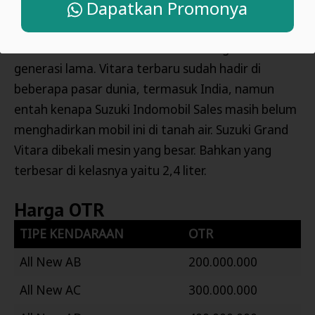
Dapatkan Promonya
Suzuki Vitara di Indonesia masih mengandalkan
generasi lama. Vitara terbaru sudah hadir di
beberapa pasar dunia, termasuk India, namun
entah kenapa Suzuki Indomobil Sales masih belum
menghadirkan mobil ini di tanah air. Suzuki Grand
Vitara dibekali mesin yang besar. Bahkan yang
terbesar di kelasnya yaitu 2,4 liter.
Harga OTR
TIPE KENDARAAN
OTR
All New AB
200.000.000
All New AC
300.000.000