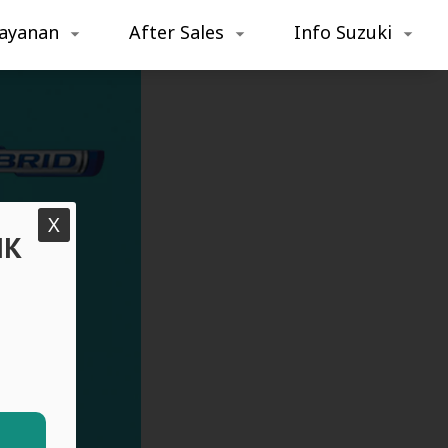
ayanan
After Sales
Info Suzuki
X
IK