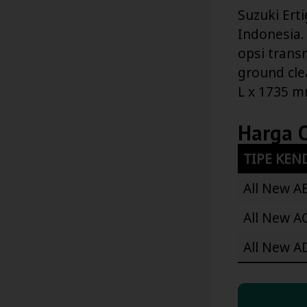
Suzuki Ert
Indonesia. 
opsi trans
ground cle
L x 1735 
Harga 
TIPE KEN
All New A
All New A
All New A