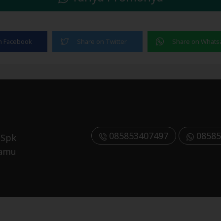
085853407497
08585
 Spk
Kamu