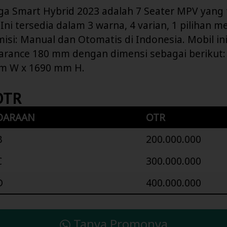
iga Smart Hybrid 2023 adalah 7 Seater MPV yang 
Ini tersedia dalam 3 warna, 4 varian, 1 pilihan m
misi: Manual dan Otomatis di Indonesia. Mobil in
arance 180 mm dengan dimensi sebagai berikut
mm W x 1690 mm H.
OTR
DARAAN
OTR
B
200.000.000
C
300.000.000
D
400.000.000
Tanya Promonya